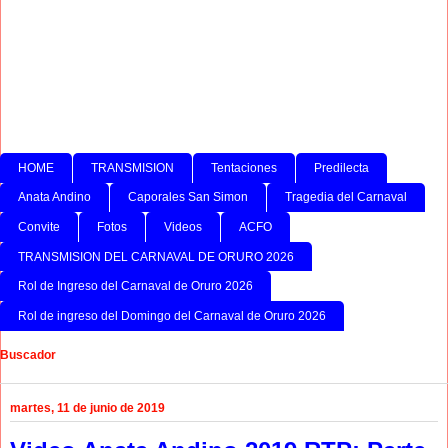
HOME
TRANSMISION
Tentaciones
Predilecta
Anata Andino
Caporales San Simon
Tragedia del Carnaval
Convite
Fotos
Videos
ACFO
TRANSMISION DEL CARNAVAL DE ORURO 2026
Rol de Ingreso del Carnaval de Oruro 2026
Rol de ingreso del Domingo del Carnaval de Oruro 2026
Buscador
martes, 11 de junio de 2019