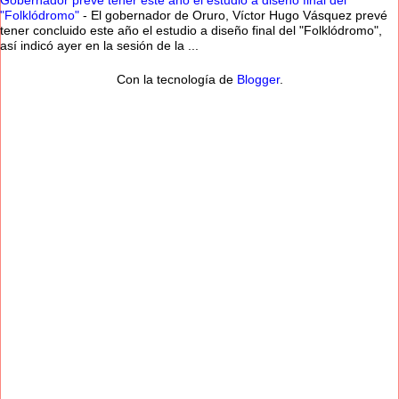
Gobernador prevé tener este año el estudio a diseño final del
"Folklódromo"
-
El gobernador de Oruro, Víctor Hugo Vásquez prevé
tener concluido este año el estudio a diseño final del "Folklódromo",
así indicó ayer en la sesión de la ...
Con la tecnología de
Blogger
.