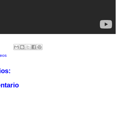
eos
ios:
ntario