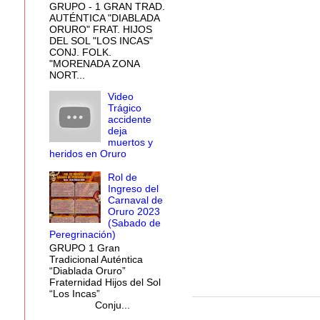
GRUPO - 1 GRAN TRAD.
AUTÉNTICA "DIABLADA
ORURO" FRAT. HIJOS
DEL SOL "LOS INCAS"
CONJ. FOLK.
"MORENADA ZONA
NORT...
Video
Trágico
accidente
deja
muertos y
heridos en Oruro
Rol de
Ingreso del
Carnaval de
Oruro 2023
(Sabado de
Peregrinación)
GRUPO 1 Gran
Tradicional Auténtica
“Diablada Oruro”
Fraternidad Hijos del Sol
“Los Incas”
Conju...