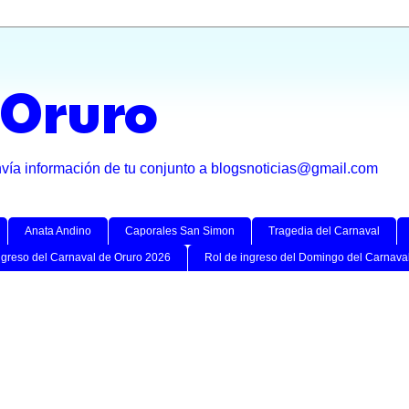
 Oruro
nvía información de tu conjunto a blogsnoticias@gmail.com
Anata Andino
Caporales San Simon
Tragedia del Carnaval
ngreso del Carnaval de Oruro 2026
Rol de ingreso del Domingo del Carnava