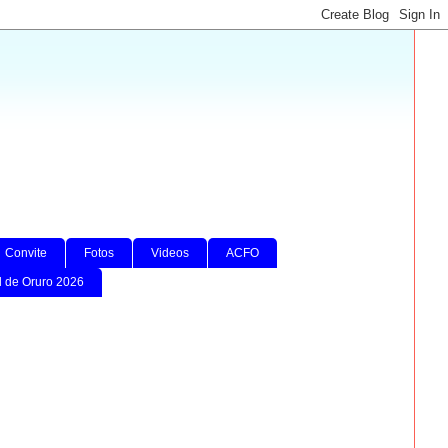
Convite
Fotos
Videos
ACFO
l de Oruro 2026