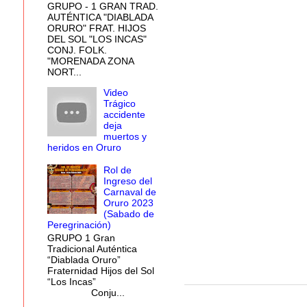
GRUPO - 1 GRAN TRAD.
AUTÉNTICA "DIABLADA
ORURO" FRAT. HIJOS
DEL SOL "LOS INCAS"
CONJ. FOLK.
"MORENADA ZONA
NORT...
Video
Trágico
accidente
deja
muertos y
heridos en Oruro
Rol de
Ingreso del
Carnaval de
Oruro 2023
(Sabado de
Peregrinación)
GRUPO 1 Gran
Tradicional Auténtica
“Diablada Oruro”
Fraternidad Hijos del Sol
“Los Incas”
Conju...