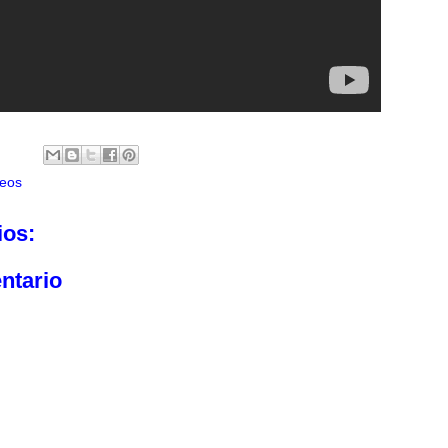
eos
ios:
ntario