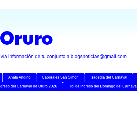
 Oruro
nvía información de tu conjunto a blogsnoticias@gmail.com
Anata Andino
Caporales San Simon
Tragedia del Carnaval
ngreso del Carnaval de Oruro 2026
Rol de ingreso del Domingo del Carnava