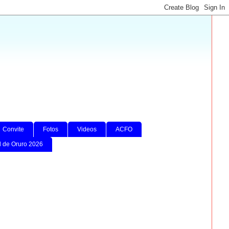
Convite
Fotos
Videos
ACFO
l de Oruro 2026