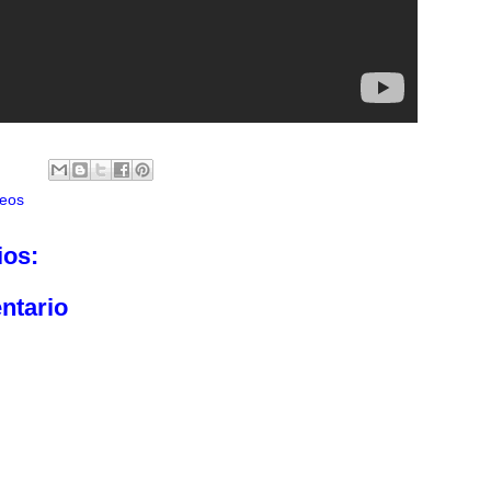
eos
ios:
ntario