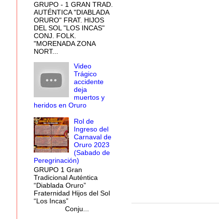
GRUPO - 1 GRAN TRAD.
AUTÉNTICA "DIABLADA
ORURO" FRAT. HIJOS
DEL SOL "LOS INCAS"
CONJ. FOLK.
"MORENADA ZONA
NORT...
Video
Trágico
accidente
deja
muertos y
heridos en Oruro
Rol de
Ingreso del
Carnaval de
Oruro 2023
(Sabado de
Peregrinación)
GRUPO 1 Gran
Tradicional Auténtica
“Diablada Oruro”
Fraternidad Hijos del Sol
“Los Incas”
Conju...