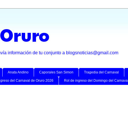
 Oruro
nvía información de tu conjunto a blogsnoticias@gmail.com
Anata Andino
Caporales San Simon
Tragedia del Carnaval
ngreso del Carnaval de Oruro 2026
Rol de ingreso del Domingo del Carnava