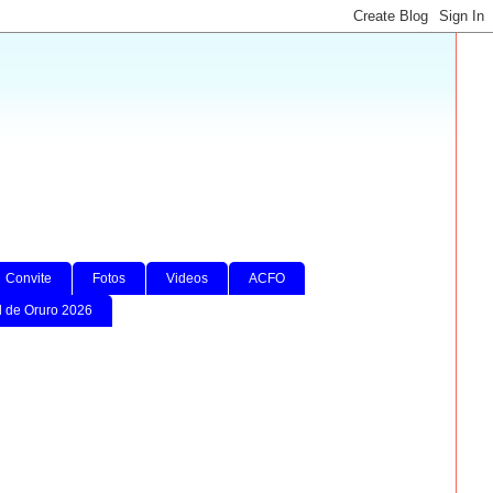
Convite
Fotos
Videos
ACFO
l de Oruro 2026