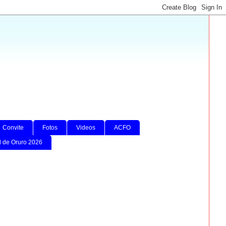
Convite
Fotos
Videos
ACFO
l de Oruro 2026