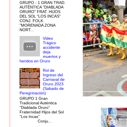
GRUPO - 1 GRAN TRAD.
AUTÉNTICA "DIABLADA
ORURO" FRAT. HIJOS
DEL SOL "LOS INCAS"
CONJ. FOLK.
"MORENADA ZONA
NORT...
Video
Trágico
accidente
deja
muertos y
heridos en Oruro
Rol de
Ingreso del
Carnaval de
Oruro 2023
(Sabado de
Peregrinación)
GRUPO 1 Gran
Tradicional Auténtica
“Diablada Oruro”
Fraternidad Hijos del Sol
“Los Incas”
Conju...