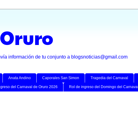
 Oruro
nvía información de tu conjunto a blogsnoticias@gmail.com
Anata Andino
Caporales San Simon
Tragedia del Carnaval
ngreso del Carnaval de Oruro 2026
Rol de ingreso del Domingo del Carnava