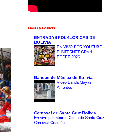
Fiesta y Folklore
ENTRADAS FOLKLORICAS DE
BOLIVIA
EN VIVO POR YOUTUBE
E INTERNET GRAN
PODER 2026
-
Bandas de Música de Bolivia
Video Banda Mayas
Amantes
-
Carnaval de Santa Cruz Bolivia
En vivo por internet Corso de Santa Cruz,
Carnaval Cruceño
-