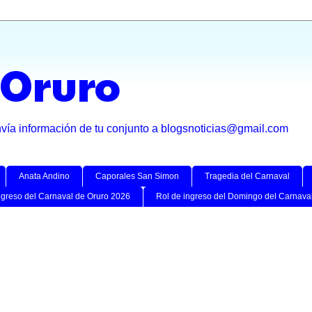
 Oruro
nvía información de tu conjunto a blogsnoticias@gmail.com
Anata Andino
Caporales San Simon
Tragedia del Carnaval
ngreso del Carnaval de Oruro 2026
Rol de ingreso del Domingo del Carnava