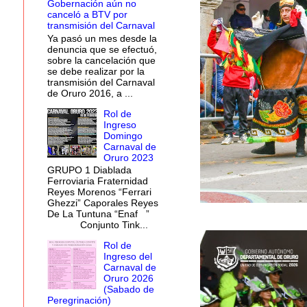
Gobernación aún no
canceló a BTV por
transmisión del Carnaval
Ya pasó un mes desde la
denuncia que se efectuó,
sobre la cancelación que
se debe realizar por la
transmisión del Carnaval
de Oruro 2016, a ...
Rol de
Ingreso
Domingo
Carnaval de
Oruro 2023
GRUPO 1 Diablada
Ferroviaria Fraternidad
Reyes Morenos “Ferrari
Ghezzi” Caporales Reyes
De La Tuntuna “Enaf ”
Conjunto Tink...
Rol de
Ingreso del
Carnaval de
Oruro 2026
(Sabado de
Peregrinación)