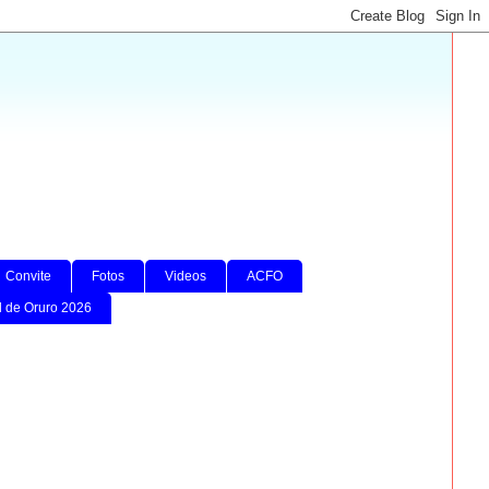
Convite
Fotos
Videos
ACFO
l de Oruro 2026