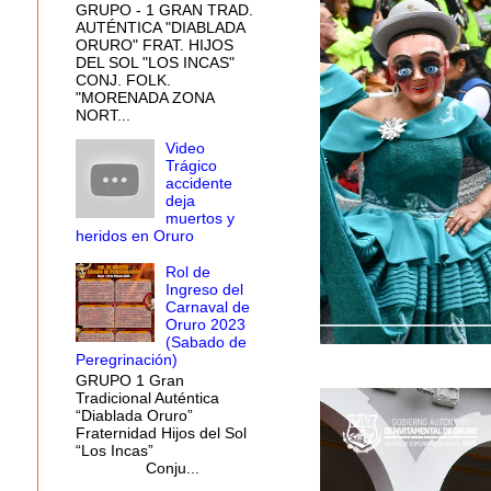
GRUPO - 1 GRAN TRAD.
AUTÉNTICA "DIABLADA
ORURO" FRAT. HIJOS
DEL SOL "LOS INCAS"
CONJ. FOLK.
"MORENADA ZONA
NORT...
Video
Trágico
accidente
deja
muertos y
heridos en Oruro
Rol de
Ingreso del
Carnaval de
Oruro 2023
(Sabado de
Peregrinación)
GRUPO 1 Gran
Tradicional Auténtica
“Diablada Oruro”
Fraternidad Hijos del Sol
“Los Incas”
Conju...