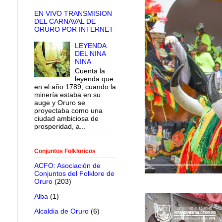
EN VIVO TRANSMISION
DEL CARNAVAL DE
ORURO POR INTERNET
LEYENDA
DEL NINA
NINA
Cuenta la
leyenda que
en el año 1789, cuando la
minería estaba en su
auge y Oruro se
proyectaba como una
ciudad ambiciosa de
prosperidad, a...
Conjuntos Folkloricos
ACFO: Asociación de
Conjuntos del Folklore de
Oruro
(203)
Alba
(1)
Alcaldia de Oruro
(6)