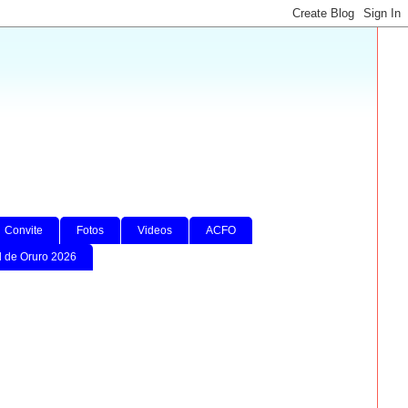
Convite
Fotos
Videos
ACFO
l de Oruro 2026