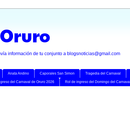
 Oruro
nvía información de tu conjunto a blogsnoticias@gmail.com
Anata Andino
Caporales San Simon
Tragedia del Carnaval
ngreso del Carnaval de Oruro 2026
Rol de ingreso del Domingo del Carnava