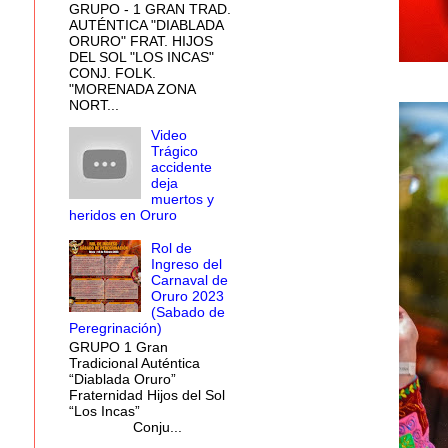
GRUPO - 1 GRAN TRAD.
AUTÉNTICA "DIABLADA
ORURO" FRAT. HIJOS
DEL SOL "LOS INCAS"
CONJ. FOLK.
"MORENADA ZONA
NORT...
Video
Trágico
accidente
deja
muertos y
heridos en Oruro
Rol de
Ingreso del
Carnaval de
Oruro 2023
(Sabado de
Peregrinación)
GRUPO 1 Gran
Tradicional Auténtica
“Diablada Oruro”
Fraternidad Hijos del Sol
“Los Incas”
Conju...