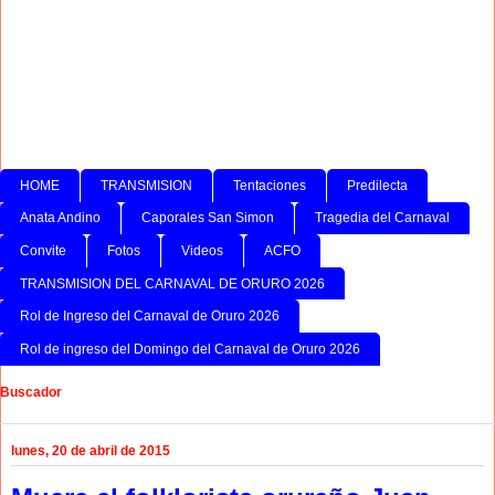
HOME
TRANSMISION
Tentaciones
Predilecta
Anata Andino
Caporales San Simon
Tragedia del Carnaval
Convite
Fotos
Videos
ACFO
TRANSMISION DEL CARNAVAL DE ORURO 2026
Rol de Ingreso del Carnaval de Oruro 2026
Rol de ingreso del Domingo del Carnaval de Oruro 2026
Buscador
lunes, 20 de abril de 2015