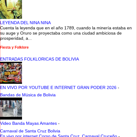
LEYENDA DEL NINA NINA
Cuenta la leyenda que en el año 1789, cuando la minería estaba en
su auge y Oruro se proyectaba como una ciudad ambiciosa de
prosperidad, a...
Fiesta y Folklore
ENTRADAS FOLKLORICAS DE BOLIVIA
EN VIVO POR YOUTUBE E INTERNET GRAN PODER 2026
-
Bandas de Música de Bolivia
Video Banda Mayas Amantes
-
Carnaval de Santa Cruz Bolivia
En vivo por internet Corso de Santa Cruz, Carnaval Cruceño
-