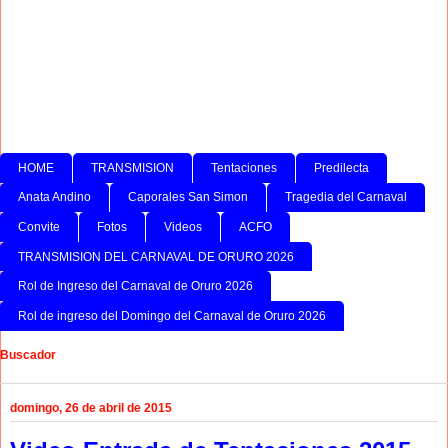
HOME
TRANSMISION
Tentaciones
Predilecta
Anata Andino
Caporales San Simon
Tragedia del Carnaval
Convite
Fotos
Videos
ACFO
TRANSMISION DEL CARNAVAL DE ORURO 2026
Rol de Ingreso del Carnaval de Oruro 2026
Rol de ingreso del Domingo del Carnaval de Oruro 2026
Buscador
domingo, 26 de abril de 2015