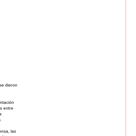
se dieron
entación
s entre
a
.
nsa, las