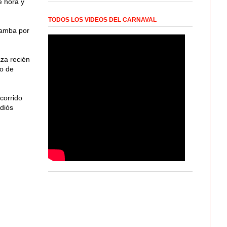
e hora y
TODOS LOS VIDEOS DEL CARNAVAL
bamba por
aza recién
to de
corrido
Adiós