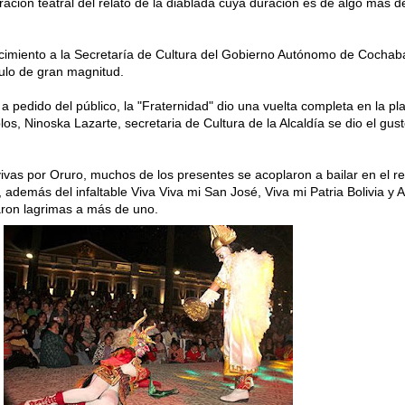
ración teatral del relato de la diablada cuya duración es de algo más d
imiento a la Secretaría de Cultura del Gobierno Autónomo de Cocha
ulo de gran magnitud.
 a pedido del público, la "Fraternidad" dio una vuelta completa en la pl
blos, Ninoska Lazarte, secretaria de Cultura de la Alcaldía se dio el gus
vas por Oruro, muchos de los presentes se acoplaron a bailar en el re
además del infaltable Viva Viva mi San José, Viva mi Patria Bolivia y 
aron lagrimas a más de uno.