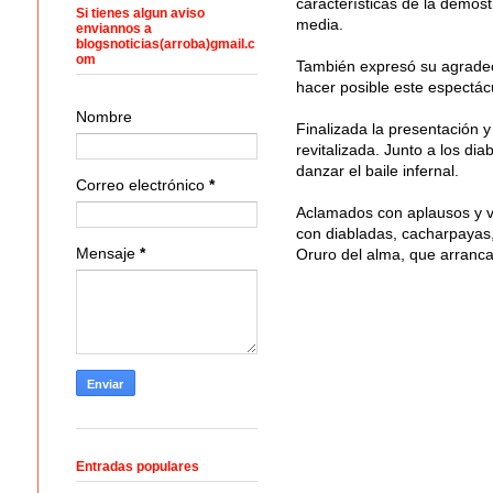
características de la demost
Si tienes algun aviso
media.
enviannos a
blogsnoticias(arroba)gmail.c
om
También expresó su agradec
hacer posible este espectác
Nombre
Finalizada la presentación y
revitalizada. Junto a los dia
danzar el baile infernal.
Correo electrónico
*
Aclamados con aplausos y vi
con diabladas, cacharpayas, 
Mensaje
*
Oruro del alma, que arranc
Entradas populares