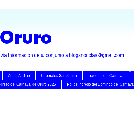
 Oruro
nvía información de tu conjunto a blogsnoticias@gmail.com
Anata Andino
Caporales San Simon
Tragedia del Carnaval
ngreso del Carnaval de Oruro 2026
Rol de ingreso del Domingo del Carnava