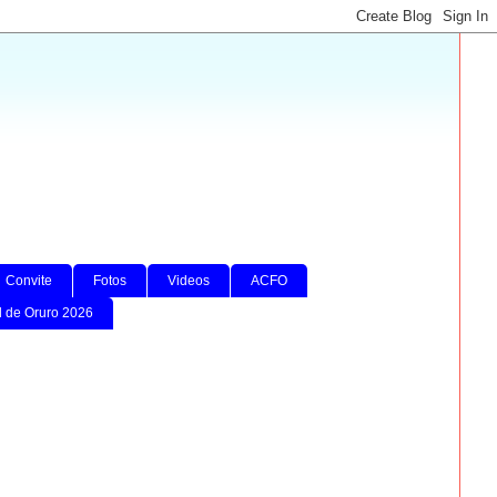
Convite
Fotos
Videos
ACFO
l de Oruro 2026