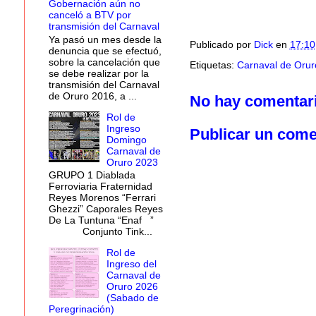
Gobernación aún no
canceló a BTV por
transmisión del Carnaval
Ya pasó un mes desde la
Publicado por
Dick
en
17:10
denuncia que se efectuó,
sobre la cancelación que
Etiquetas:
Carnaval de Oruro
se debe realizar por la
transmisión del Carnaval
de Oruro 2016, a ...
No hay comentar
Rol de
Ingreso
Publicar un come
Domingo
Carnaval de
Oruro 2023
GRUPO 1 Diablada
Ferroviaria Fraternidad
Reyes Morenos “Ferrari
Ghezzi” Caporales Reyes
De La Tuntuna “Enaf ”
Conjunto Tink...
Rol de
Ingreso del
Carnaval de
Oruro 2026
(Sabado de
Peregrinación)