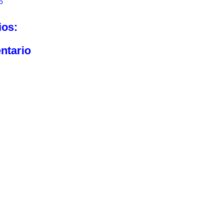
o
ios:
ntario