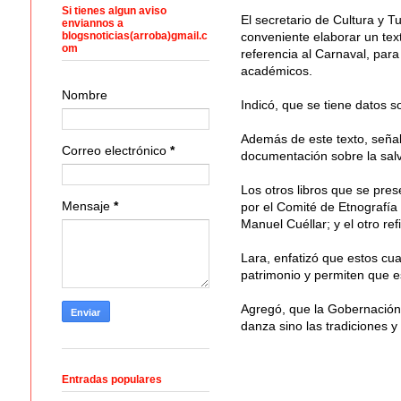
Si tienes algun aviso
El secretario de Cultura y 
enviannos a
blogsnoticias(arroba)gmail.c
conveniente elaborar un texto
om
referencia al Carnaval, para 
académicos.
Nombre
Indicó, que se tiene datos s
Además de este texto, señaló
Correo electrónico
*
documentación sobre la sal
Los otros libros que se pres
Mensaje
*
por el Comité de Etnografía 
Manuel Cuéllar; y el otro re
Lara, enfatizó que estos cu
patrimonio y permiten que es
Agregó, que la Gobernación c
danza sino las tradiciones y
Entradas populares