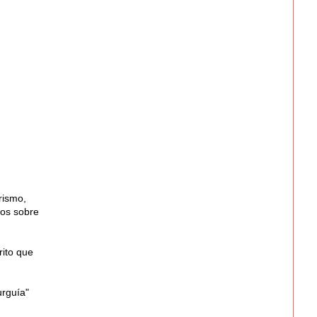
rismo,
ros sobre
rito que
urguía"