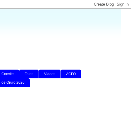
Convite
Fotos
Videos
ACFO
l de Oruro 2026