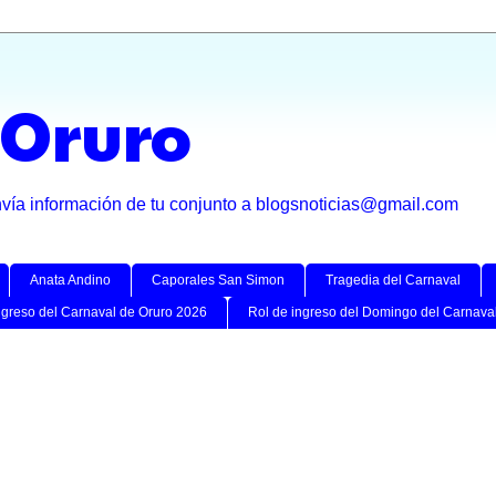
 Oruro
nvía información de tu conjunto a blogsnoticias@gmail.com
Anata Andino
Caporales San Simon
Tragedia del Carnaval
ngreso del Carnaval de Oruro 2026
Rol de ingreso del Domingo del Carnava