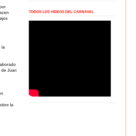
por
TODOS LOS VIDEOS DEL CARNAVAL
hacen
bajos
 la
elaborado
a de Juan
ón.
obre la