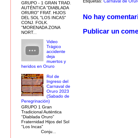
Etiquetas:
Carnaval de Orur
GRUPO - 1 GRAN TRAD.
AUTÉNTICA "DIABLADA
ORURO" FRAT. HIJOS
No hay comentar
DEL SOL "LOS INCAS"
CONJ. FOLK.
"MORENADA ZONA
Publicar un come
NORT...
Video
Trágico
accidente
deja
muertos y
heridos en Oruro
Rol de
Ingreso del
Carnaval de
Oruro 2023
(Sabado de
Peregrinación)
GRUPO 1 Gran
Tradicional Auténtica
“Diablada Oruro”
Fraternidad Hijos del Sol
“Los Incas”
Conju...