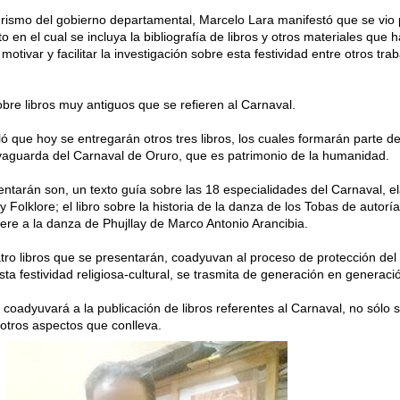
Turismo del gobierno departamental, Marcelo Lara manifestó que se vio 
 en el cual se incluya la bibliografía de libros y otros materiales que 
motivar y facilitar la investigación sobre esta festividad entre otros tra
obre libros muy antiguos que se refieren al Carnaval.
 que hoy se entregarán otros tres libros, los cuales formarán parte de
vaguarda del Carnaval de Oruro, que es patrimonio de la humanidad.
entarán son, un texto guía sobre las 18 especialidades del Carnaval, 
y Folklore; el libro sobre la historia de la danza de los Tobas de autorí
fiere a la danza de Phujllay de Marco Antonio Arancibia.
atro libros que se presentarán, coadyuvan al proceso de protección del
ta festividad religiosa-cultural, se trasmita de generación en generaci
oadyuvará a la publicación de libros referentes al Carnaval, no sólo s
 otros aspectos que conlleva.