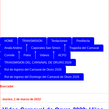
HOME
TRANSMISION
Tentaciones
Predilecta
Anata Andino
Caporales San Simon
Tragedia del Carnaval
Convite
Fotos
Videos
ACFO
TRANSMISION DEL CARNAVAL DE ORURO 2026
Rol de Ingreso del Carnaval de Oruro 2026
Rol de ingreso del Domingo del Carnaval de Oruro 2026
Buscador
martes, 1 de marzo de 2022