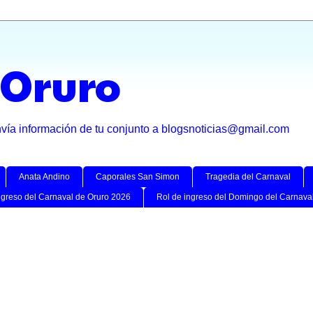
 Oruro
nvía información de tu conjunto a blogsnoticias@gmail.com
Anata Andino
Caporales San Simon
Tragedia del Carnaval
ngreso del Carnaval de Oruro 2026
Rol de ingreso del Domingo del Carnava