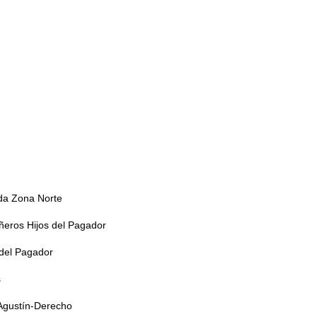
da Zona Norte
ñeros Hijos del Pagador
 del Pagador
s
Agustín-Derecho