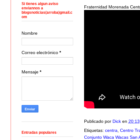
Si tienes algun aviso
Fraternidad Morenada Centr
enviannos a
blogsnoticias(arroba)gmail.c
om
Nombre
Correo electrónico
*
Mensaje
*
Publicado por
Dick
en
20:13
Etiquetas:
centra
,
Centro Tra
Entradas populares
Conjunto Waca Wacas San 