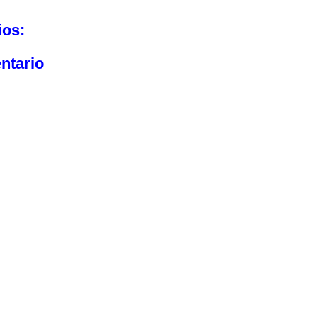
ios:
ntario