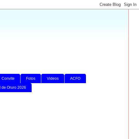
Convite
Fotos
Videos
ACFO
l de Oruro 2026