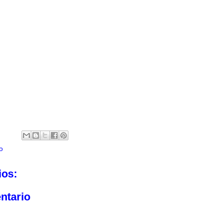
o
ios:
ntario