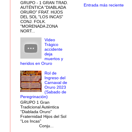
GRUPO - 1 GRAN TRAD.
Entrada más reciente
AUTÉNTICA "DIABLADA
ORURO" FRAT. HIJOS
DEL SOL "LOS INCAS"
CONJ. FOLK.
"MORENADA ZONA
NORT...
Video
Trágico
accidente
deja
muertos y
heridos en Oruro
Participación y coordi
Rol de
Ingreso del
Hasta ahora, siete bandas 
Carnaval de
embargo, se seguirán realiz
Oruro 2023
(Sabado de
Peregrinación)
GRUPO 1 Gran
Tradicional Auténtica
“Diablada Oruro”
Fraternidad Hijos del Sol
“Los Incas”
Conju...