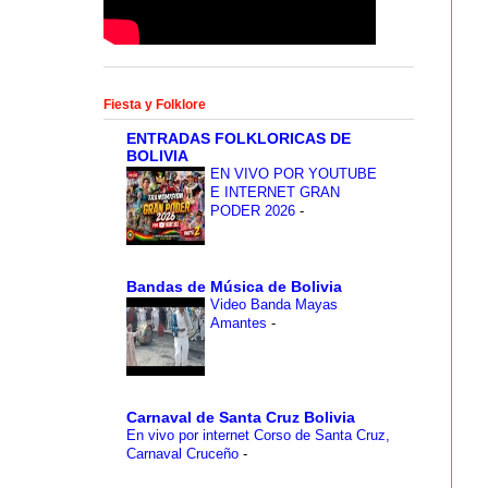
Fiesta y Folklore
ENTRADAS FOLKLORICAS DE
BOLIVIA
EN VIVO POR YOUTUBE
E INTERNET GRAN
PODER 2026
-
idad. Sin
Bandas de Música de Bolivia
lklore de
Video Banda Mayas
Amantes
-
Carnaval de Santa Cruz Bolivia
En vivo por internet Corso de Santa Cruz,
Carnaval Cruceño
-