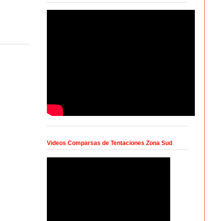
naval, los
olfo Mier
Videos Comparsas de Tentaciones Zona Sud