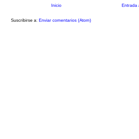
Inicio
Entrada 
Suscribirse a:
Enviar comentarios (Atom)
naciones en curso
musicales han confirmado su participación en la recuperación del 
ando coordinaciones con otros grupos en los próximos días.