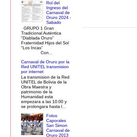
Rol del
Ingreso del
Carnaval de
Oruro 2024 -
Sabado
GRUPO 1 Gran
Tradicional Auténtica
“Diablada Oruro”
Fraternidad Hijos del Sol
“Los Incas”
Con...
Carnaval de Oruro por la
Nuevas restricciones d
Red UNITEL transmision
por internet
La transmision de la Red
En una reunión interinstitu
UNITEL de Bolivia de la
conjuntos ya no podrán in
Obra Maestra y
directamente al Santuario d
patrimonio de la
Humanidad esta
empezara a las 10:00 y
se prolongara hasta l...
Fotos
Caporales
San Simon
Carnaval de
Oruro 2013