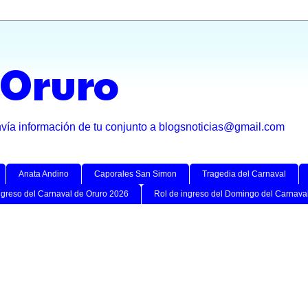
 Oruro
nvía información de tu conjunto a blogsnoticias@gmail.com
Anata Andino
Caporales San Simon
Tragedia del Carnaval
ngreso del Carnaval de Oruro 2026
Rol de ingreso del Domingo del Carnava