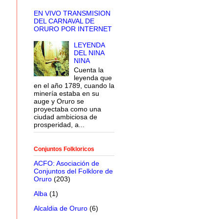
EN VIVO TRANSMISION
DEL CARNAVAL DE
ORURO POR INTERNET
LEYENDA
DEL NINA
NINA
Cuenta la
leyenda que
en el año 1789, cuando la
minería estaba en su
Músicos brindan su apo
auge y Oruro se
proyectaba como una
ciudad ambiciosa de
La Fedbampo dejó claro que
prosperidad, a...
embargo, solicitaron el ap
Oruro (ACFO), quienes acord
Conjuntos Folkloricos
ACFO: Asociación de
Conjuntos del Folklore de
Oruro
(203)
Alba
(1)
Alcaldia de Oruro
(6)