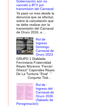
Gobernación aún no
canceló a BTV por
transmisión del Carnaval
Ya pasó un mes desde la
denuncia que se efectuó,
sobre la cancelación que
se debe realizar por la
transmisión del Carnaval
de Oruro 2016, a ...
Rol de
Ingreso
Domingo
Carnaval de
Oruro 2023
GRUPO 1 Diablada
Ferroviaria Fraternidad
Ayer, el presidente de l
Reyes Morenos “Ferrari
(Fedbampo), Franklin Challa
Ghezzi” Caporales Reyes
De La Tuntuna “Enaf ”
de Cultura.
Conjunto Tink...
Rol de
Ingreso del
Carnaval de
Oruro 2026
(Sabado de
Peregrinación)