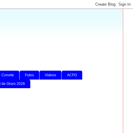
Convite
Fotos
Videos
ACFO
l de Oruro 2026