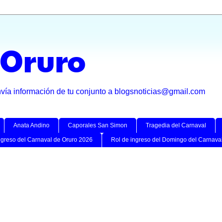
 Oruro
nvía información de tu conjunto a blogsnoticias@gmail.com
Anata Andino
Caporales San Simon
Tragedia del Carnaval
ngreso del Carnaval de Oruro 2026
Rol de ingreso del Domingo del Carnava