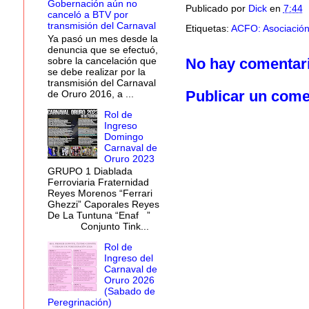
Gobernación aún no
Publicado por
Dick
en
7:44
canceló a BTV por
transmisión del Carnaval
Etiquetas:
ACFO: Asociación
Ya pasó un mes desde la
denuncia que se efectuó,
sobre la cancelación que
No hay comentar
se debe realizar por la
transmisión del Carnaval
Publicar un come
de Oruro 2016, a ...
Rol de
Ingreso
Domingo
Carnaval de
Oruro 2023
GRUPO 1 Diablada
Ferroviaria Fraternidad
Reyes Morenos “Ferrari
Ghezzi” Caporales Reyes
De La Tuntuna “Enaf ”
Conjunto Tink...
Rol de
Ingreso del
Carnaval de
Oruro 2026
(Sabado de
Peregrinación)