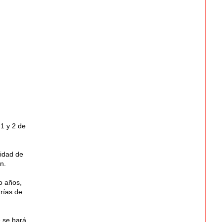
 1 y 2 de
lidad de
n.
o años,
rías de
e se hará