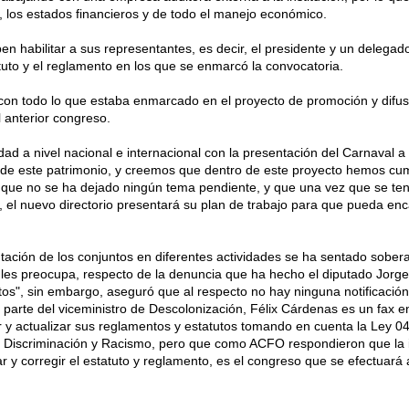
, los estados financieros y de todo el manejo económico.
en habilitar a sus representantes, es decir, el presidente y un delegad
tuto y el reglamento en los que se enmarcó la convocatoria.
on todo lo que estaba enmarcado en el proyecto de promoción y difus
 anterior congreso.
ad a nivel nacional e internacional con la presentación del Carnaval a
 de este patrimonio, y creemos que dentro de este proyecto hemos cum
r que no se ha dejado ningún tema pendiente, y que una vez que se te
, el nuevo directorio presentará su plan de trabajo para que pueda enc
tación de los conjuntos en diferentes actividades se ha sentado sober
les preocupa, respecto de la denuncia que ha hecho el diputado Jorg
tos", sin embargo, aseguró que al respecto no hay ninguna notificación 
 parte del viceministro de Descolonización, Félix Cárdenas es un fax e
r y actualizar sus reglamentos y estatutos tomando en cuenta la Ley 0
 Discriminación y Racismo, pero que como ACFO respondieron que la 
ar y corregir el estatuto y reglamento, es el congreso que se efectuará 