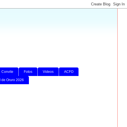
Convite
Fotos
Videos
ACFO
l de Oruro 2026