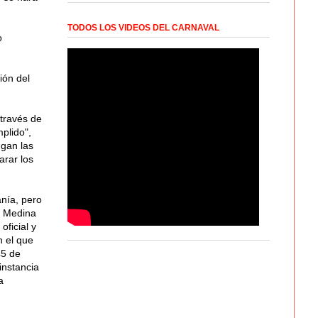
TODOS LOS VIDEOS DEL CARNAVAL
o
ión del
 través de
plido",
ngan las
arar los
anía, pero
e Medina
oficial y
n el que
45 de
instancia
a