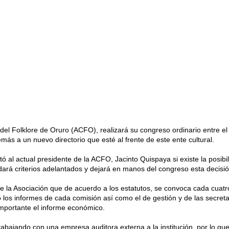
el Folklore de Oruro (ACFO), realizará su congreso ordinario entre el
ás a un nuevo directorio que esté al frente de este ente cultural.
 al actual presidente de la ACFO, Jacinto Quispaya si existe la posibi
dará criterios adelantados y dejará en manos del congreso esta decisió
 la Asociación que de acuerdo a los estatutos, se convoca cada cuatr
 los informes de cada comisión así como el de gestión y de las secreta
importante el informe económico.
rabajando con una empresa auditora externa a la institución, por lo qu