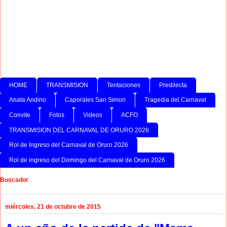
HOME
TRANSMISION
Tentaciones
Predilecta
Anata Andino
Caporales San Simon
Tragedia del Carnaval
Convite
Fotos
Videos
ACFO
TRANSMISION DEL CARNAVAL DE ORURO 2026
Rol de Ingreso del Carnaval de Oruro 2026
Rol de ingreso del Domingo del Carnaval de Oruro 2026
Buscador
miércoles, 21 de octubre de 2015