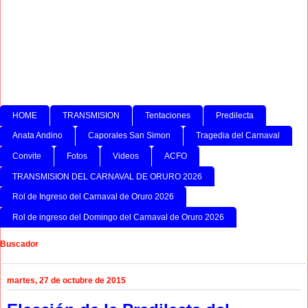
HOME
TRANSMISION
Tentaciones
Predilecta
Anata Andino
Caporales San Simon
Tragedia del Carnaval
Convite
Fotos
Videos
ACFO
TRANSMISION DEL CARNAVAL DE ORURO 2026
Rol de Ingreso del Carnaval de Oruro 2026
Rol de ingreso del Domingo del Carnaval de Oruro 2026
Buscador
martes, 27 de octubre de 2015