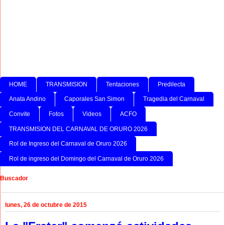
HOME
TRANSMISION
Tentaciones
Predilecta
Anata Andino
Caporales San Simon
Tragedia del Carnaval
Convite
Fotos
Videos
ACFO
TRANSMISION DEL CARNAVAL DE ORURO 2026
Rol de Ingreso del Carnaval de Oruro 2026
Rol de ingreso del Domingo del Carnaval de Oruro 2026
Buscador
lunes, 26 de octubre de 2015