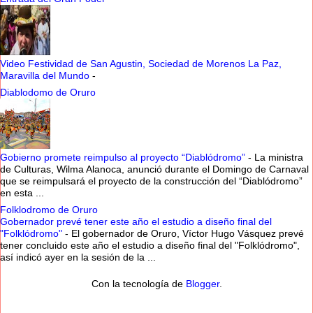
Video Festividad de San Agustin, Sociedad de Morenos La Paz,
Maravilla del Mundo
-
Diablodomo de Oruro
Gobierno promete reimpulso al proyecto “Diablódromo”
-
La ministra
de Culturas, Wilma Alanoca, anunció durante el Domingo de Carnaval
que se reimpulsará el proyecto de la construcción del “Diablódromo”
en esta ...
Folklodromo de Oruro
Gobernador prevé tener este año el estudio a diseño final del
"Folklódromo"
-
El gobernador de Oruro, Víctor Hugo Vásquez prevé
tener concluido este año el estudio a diseño final del "Folklódromo",
así indicó ayer en la sesión de la ...
Con la tecnología de
Blogger
.