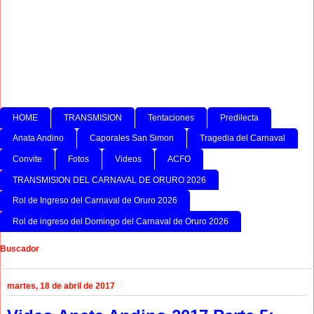
HOME
TRANSMISION
Tentaciones
Predilecta
Anata Andino
Caporales San Simon
Tragedia del Carnaval
Convite
Fotos
Videos
ACFO
TRANSMISION DEL CARNAVAL DE ORURO 2026
Rol de Ingreso del Carnaval de Oruro 2026
Rol de ingreso del Domingo del Carnaval de Oruro 2026
Buscador
martes, 18 de abril de 2017