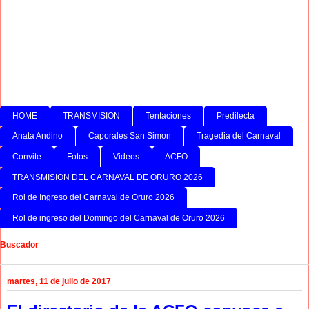
HOME
TRANSMISION
Tentaciones
Predilecta
Anata Andino
Caporales San Simon
Tragedia del Carnaval
Convite
Fotos
Videos
ACFO
TRANSMISION DEL CARNAVAL DE ORURO 2026
Rol de Ingreso del Carnaval de Oruro 2026
Rol de ingreso del Domingo del Carnaval de Oruro 2026
Buscador
martes, 11 de julio de 2017