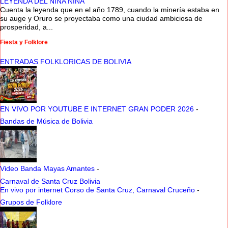
LEYENDA DEL NINA NINA
Cuenta la leyenda que en el año 1789, cuando la minería estaba en
su auge y Oruro se proyectaba como una ciudad ambiciosa de
prosperidad, a...
Fiesta y Folklore
ENTRADAS FOLKLORICAS DE BOLIVIA
EN VIVO POR YOUTUBE E INTERNET GRAN PODER 2026
-
Bandas de Música de Bolivia
Video Banda Mayas Amantes
-
Carnaval de Santa Cruz Bolivia
En vivo por internet Corso de Santa Cruz, Carnaval Cruceño
-
Grupos de Folklore