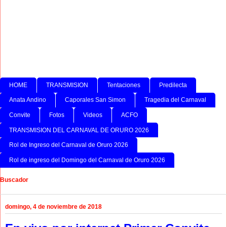
HOME
TRANSMISION
Tentaciones
Predilecta
Anata Andino
Caporales San Simon
Tragedia del Carnaval
Convite
Fotos
Videos
ACFO
TRANSMISION DEL CARNAVAL DE ORURO 2026
Rol de Ingreso del Carnaval de Oruro 2026
Rol de ingreso del Domingo del Carnaval de Oruro 2026
Buscador
domingo, 4 de noviembre de 2018