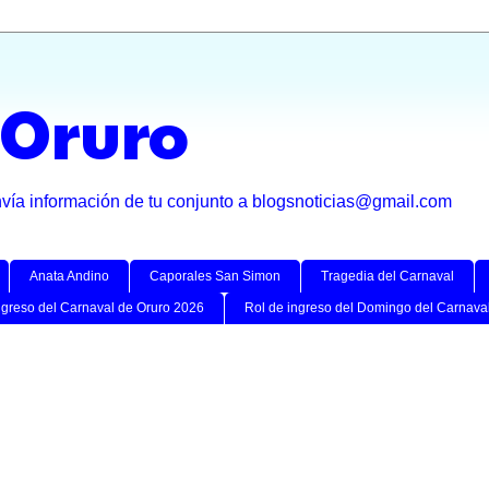
 Oruro
nvía información de tu conjunto a blogsnoticias@gmail.com
Anata Andino
Caporales San Simon
Tragedia del Carnaval
ngreso del Carnaval de Oruro 2026
Rol de ingreso del Domingo del Carnava