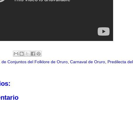
 de Conjuntos del Folklore de Oruro
,
Carnaval de Oruro
,
Predilecta del
ios:
ntario