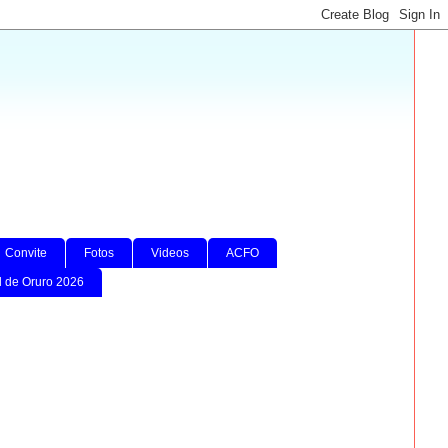
Convite
Fotos
Videos
ACFO
l de Oruro 2026