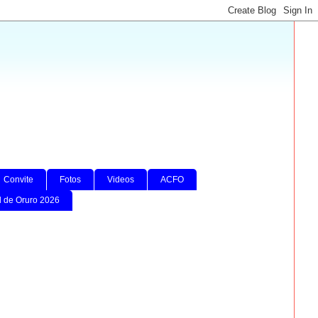
Convite
Fotos
Videos
ACFO
l de Oruro 2026