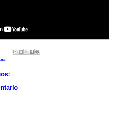
eos
ios:
ntario