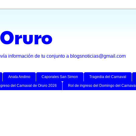
 Oruro
nvía información de tu conjunto a blogsnoticias@gmail.com
Anata Andino
Caporales San Simon
Tragedia del Carnaval
ngreso del Carnaval de Oruro 2026
Rol de ingreso del Domingo del Carnava