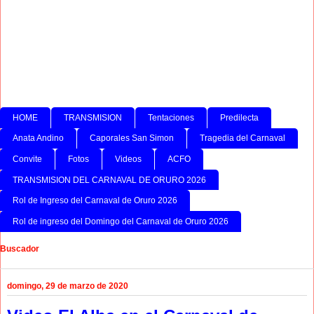
HOME
TRANSMISION
Tentaciones
Predilecta
Anata Andino
Caporales San Simon
Tragedia del Carnaval
Convite
Fotos
Videos
ACFO
TRANSMISION DEL CARNAVAL DE ORURO 2026
Rol de Ingreso del Carnaval de Oruro 2026
Rol de ingreso del Domingo del Carnaval de Oruro 2026
Buscador
domingo, 29 de marzo de 2020