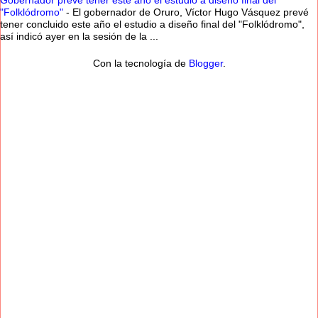
Gobernador prevé tener este año el estudio a diseño final del
"Folklódromo"
-
El gobernador de Oruro, Víctor Hugo Vásquez prevé
tener concluido este año el estudio a diseño final del "Folklódromo",
así indicó ayer en la sesión de la ...
Con la tecnología de
Blogger
.