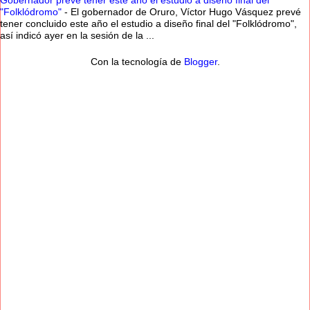
Gobernador prevé tener este año el estudio a diseño final del
"Folklódromo"
-
El gobernador de Oruro, Víctor Hugo Vásquez prevé
tener concluido este año el estudio a diseño final del "Folklódromo",
así indicó ayer en la sesión de la ...
Con la tecnología de
Blogger
.