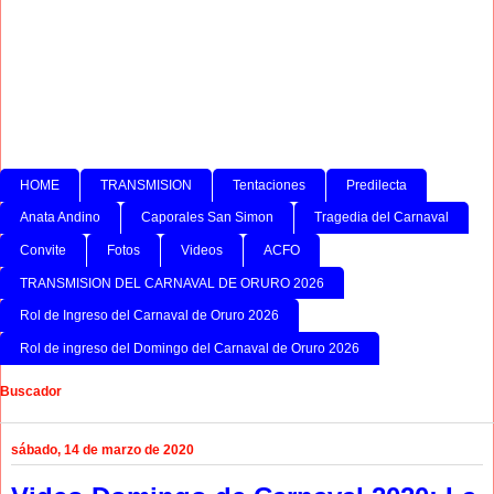
HOME
TRANSMISION
Tentaciones
Predilecta
Anata Andino
Caporales San Simon
Tragedia del Carnaval
Convite
Fotos
Videos
ACFO
TRANSMISION DEL CARNAVAL DE ORURO 2026
Rol de Ingreso del Carnaval de Oruro 2026
Rol de ingreso del Domingo del Carnaval de Oruro 2026
Buscador
sábado, 14 de marzo de 2020