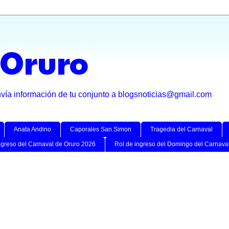
 Oruro
nvía información de tu conjunto a blogsnoticias@gmail.com
Anata Andino
Caporales San Simon
Tragedia del Carnaval
ngreso del Carnaval de Oruro 2026
Rol de ingreso del Domingo del Carnava