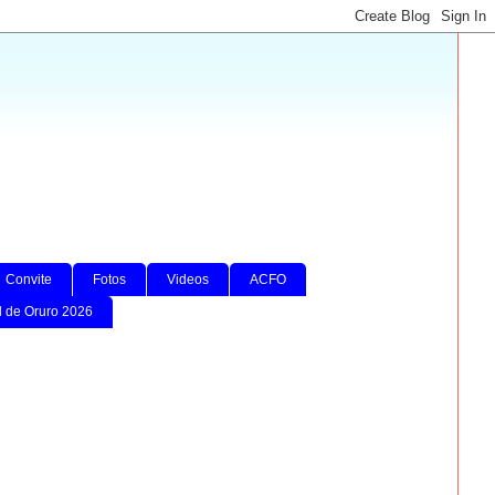
Convite
Fotos
Videos
ACFO
l de Oruro 2026