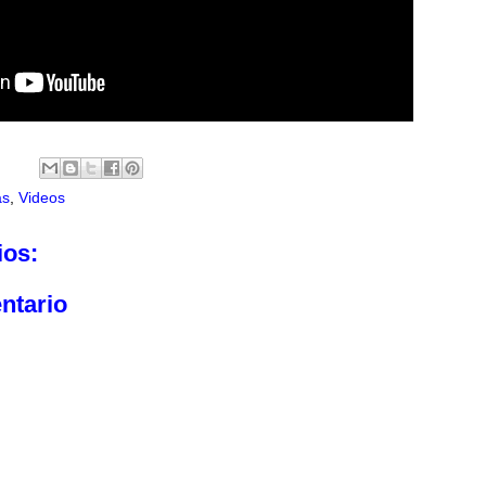
as
,
Videos
ios:
ntario