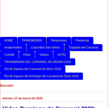
HOME
TRANSMISION
Tentaciones
Predilecta
Anata Andino
Caporales San Simon
Tragedia del Carnaval
Convite
Fotos
Videos
ACFO
TRANSMISION DEL CARNAVAL DE ORURO 2026
Rol de Ingreso del Carnaval de Oruro 2026
Rol de ingreso del Domingo del Carnaval de Oruro 2026
Buscador
viernes, 27 de marzo de 2020