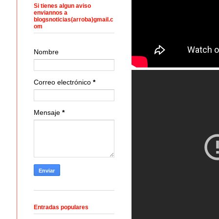
Si tienes algun aviso
enviannos a
blogsnoticias(arroba)gmail.c
om
Nombre
Correo electrónico
*
Mensaje
*
Entradas populares