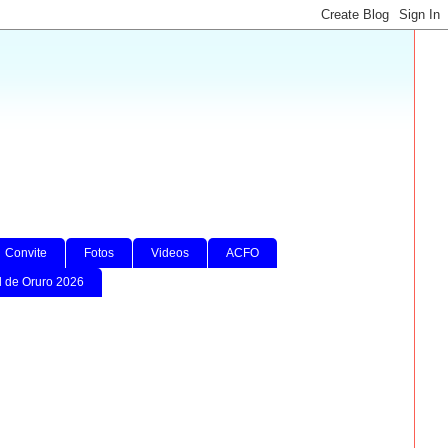
Convite
Fotos
Videos
ACFO
l de Oruro 2026