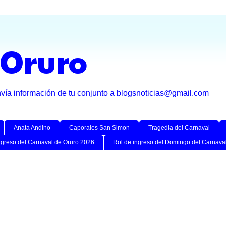
 Oruro
nvía información de tu conjunto a blogsnoticias@gmail.com
Anata Andino
Caporales San Simon
Tragedia del Carnaval
ngreso del Carnaval de Oruro 2026
Rol de ingreso del Domingo del Carnava