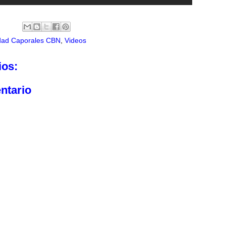
dad Caporales CBN
,
Videos
ios:
ntario