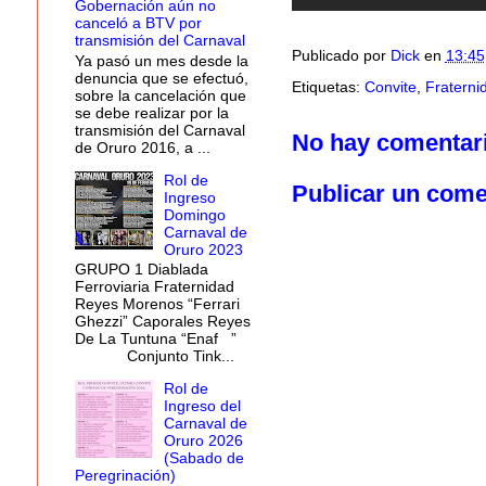
Gobernación aún no
canceló a BTV por
transmisión del Carnaval
Publicado por
Dick
en
13:45
Ya pasó un mes desde la
denuncia que se efectuó,
Etiquetas:
Convite
,
Fraterni
sobre la cancelación que
se debe realizar por la
transmisión del Carnaval
No hay comentar
de Oruro 2016, a ...
Rol de
Publicar un come
Ingreso
Domingo
Carnaval de
Oruro 2023
GRUPO 1 Diablada
Ferroviaria Fraternidad
Reyes Morenos “Ferrari
Ghezzi” Caporales Reyes
De La Tuntuna “Enaf ”
Conjunto Tink...
Rol de
Ingreso del
Carnaval de
Oruro 2026
(Sabado de
Peregrinación)