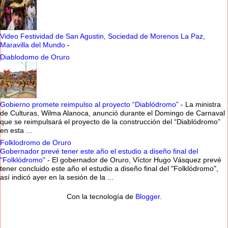
Video Festividad de San Agustin, Sociedad de Morenos La Paz,
Maravilla del Mundo
-
Diablodomo de Oruro
Gobierno promete reimpulso al proyecto “Diablódromo”
-
La ministra
de Culturas, Wilma Alanoca, anunció durante el Domingo de Carnaval
que se reimpulsará el proyecto de la construcción del “Diablódromo”
en esta ...
Folklodromo de Oruro
Gobernador prevé tener este año el estudio a diseño final del
"Folklódromo"
-
El gobernador de Oruro, Víctor Hugo Vásquez prevé
tener concluido este año el estudio a diseño final del "Folklódromo",
así indicó ayer en la sesión de la ...
Con la tecnología de
Blogger
.