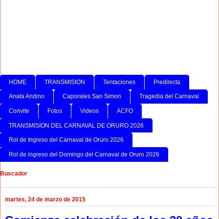
HOME
TRANSMISION
Tentaciones
Predilecta
Anata Andino
Caporales San Simon
Tragedia del Carnaval
Convite
Fotos
Videos
ACFO
TRANSMISION DEL CARNAVAL DE ORURO 2026
Rol de Ingreso del Carnaval de Oruro 2026
Rol de ingreso del Domingo del Carnaval de Oruro 2026
Buscador
martes, 24 de marzo de 2015