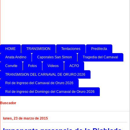
HOME
TRANSMISION
Tentaciones
Predilecta
Anata Andino
Caporales San Simon
Tragedia del Carnaval
Convite
Fotos
Videos
ACFO
TRANSMISION DEL CARNAVAL DE ORURO 2026
Rol de Ingreso del Carnaval de Oruro 2026
Rol de ingreso del Domingo del Carnaval de Oruro 2026
Buscador
lunes, 23 de marzo de 2015