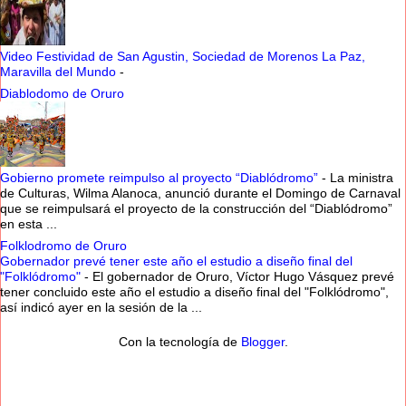
Video Festividad de San Agustin, Sociedad de Morenos La Paz,
Maravilla del Mundo
-
Diablodomo de Oruro
Gobierno promete reimpulso al proyecto “Diablódromo”
-
La ministra
de Culturas, Wilma Alanoca, anunció durante el Domingo de Carnaval
que se reimpulsará el proyecto de la construcción del “Diablódromo”
en esta ...
Folklodromo de Oruro
Gobernador prevé tener este año el estudio a diseño final del
"Folklódromo"
-
El gobernador de Oruro, Víctor Hugo Vásquez prevé
tener concluido este año el estudio a diseño final del "Folklódromo",
así indicó ayer en la sesión de la ...
Con la tecnología de
Blogger
.