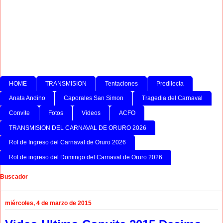
HOME
TRANSMISION
Tentaciones
Predilecta
Anata Andino
Caporales San Simon
Tragedia del Carnaval
Convite
Fotos
Videos
ACFO
TRANSMISION DEL CARNAVAL DE ORURO 2026
Rol de Ingreso del Carnaval de Oruro 2026
Rol de ingreso del Domingo del Carnaval de Oruro 2026
Buscador
miércoles, 4 de marzo de 2015