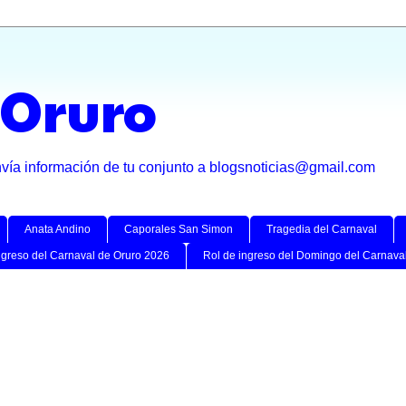
 Oruro
nvía información de tu conjunto a blogsnoticias@gmail.com
Anata Andino
Caporales San Simon
Tragedia del Carnaval
ngreso del Carnaval de Oruro 2026
Rol de ingreso del Domingo del Carnava