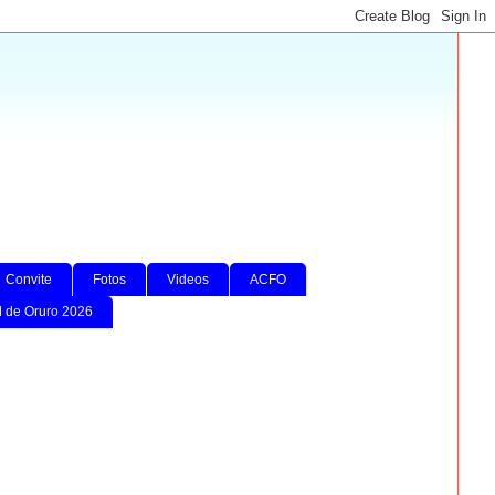
Convite
Fotos
Videos
ACFO
l de Oruro 2026