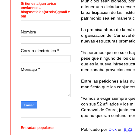
Municipio sean idóneos, por
Si tienes algun aviso
o tener una dictadura desde
enviannos a
blogsnoticias(arroba)gmail.c
la participación de las insti
om
patrimonio sea en manera c
La premisa ahora de la máxi
Nombre
organización del Carnaval 
nuevas estructuras prometid
Correo electrónico
*
"Esperemos que no solo hay
pese que ninguno de los can
que es la nueva infraestruc
Mensaje
*
mencionaba proyectos concr
Entre las peticiones a las n
manifiesto que los conjuntos f
"Vamos a exigir siempre que 
con sus 52 afiliados y los m
Carnaval de Oruro, junto co
que no quieran confundirnos
Entradas populares
Publicado por
Dick
en
8:23