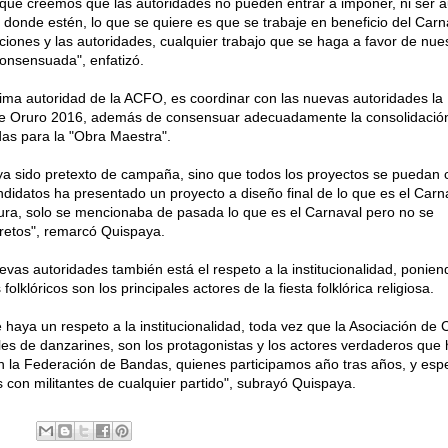
que creemos que las autoridades no pueden entrar a imponer, ni ser au
 donde estén, lo que se quiere es que se trabaje en beneficio del Carn
tuciones y las autoridades, cualquier trabajo que se haga a favor de nue
onsensuada", enfatizó.
ma autoridad de la ACFO, es coordinar con las nuevas autoridades la
de Oruro 2016, además de consensuar adecuadamente la consolidación
as para la "Obra Maestra".
a sido pretexto de campaña, sino que todos los proyectos se puedan c
didatos ha presentado un proyecto a diseño final de lo que es el Carna
tura, solo se mencionaba de pasada lo que es el Carnaval pero no se
etos", remarcó Quispaya.
uevas autoridades también está el respeto a la institucionalidad, ponie
olklóricos son los principales actores de la fiesta folklórica religiosa.
haya un respeto a la institucionalidad, toda vez que la Asociación de 
iles de danzarines, son los protagonistas y los actores verdaderos que 
n la Federación de Bandas, quienes participamos año tras años, y es
 con militantes de cualquier partido", subrayó Quispaya.