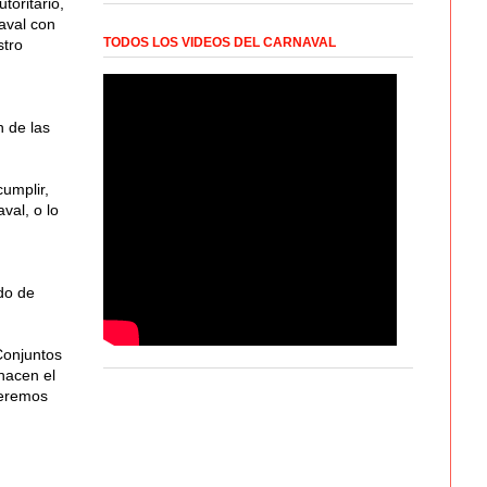
toritario,
aval con
TODOS LOS VIDEOS DEL CARNAVAL
stro
 de las
umplir,
val, o lo
ndo de
Conjuntos
hacen el
peremos