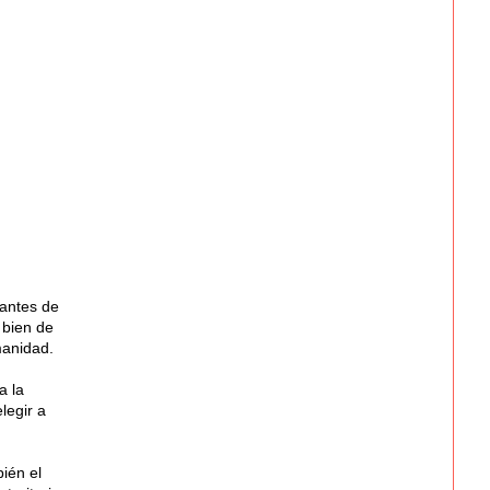
 antes de
 bien de
manidad.
a la
legir a
ién el