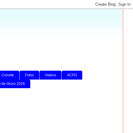
Convite
Fotos
Videos
ACFO
l de Oruro 2026