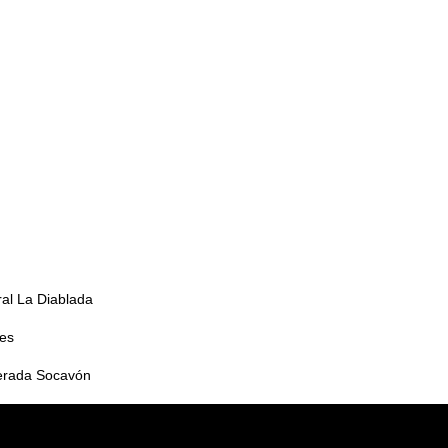
ral La Diablada
es
merada Socavón