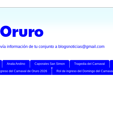
 Oruro
nvía información de tu conjunto a blogsnoticias@gmail.com
Anata Andino
Caporales San Simon
Tragedia del Carnaval
ngreso del Carnaval de Oruro 2026
Rol de ingreso del Domingo del Carnava