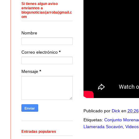
Si tienes algun aviso
enviannos a
blogsnoticias(arroba)gmail.c
om
Nombre
Correo electrónico
*
Mensaje
*
Publicado por
Dick
en
20:26
Etiquetas:
Conjunto Morenad
Llamerada Socavón
,
Videos
Entradas populares