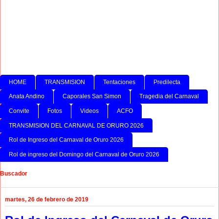
HOME
TRANSMISION
Tentaciones
Predilecta
Anata Andino
Caporales San Simon
Tragedia del Carnaval
Convite
Fotos
Videos
ACFO
TRANSMISION DEL CARNAVAL DE ORURO 2026
Rol de Ingreso del Carnaval de Oruro 2026
Rol de ingreso del Domingo del Carnaval de Oruro 2026
Buscador
martes, 26 de febrero de 2019