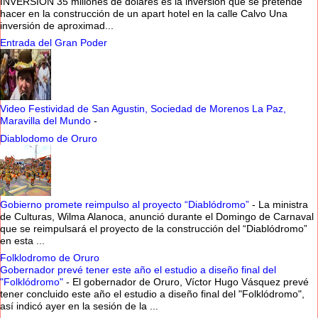
INVERSIÓN 35 millones de dólares es la inversión que se pretende
hacer en la construcción de un apart hotel en la calle Calvo Una
inversión de aproximad...
Entrada del Gran Poder
Video Festividad de San Agustin, Sociedad de Morenos La Paz,
Maravilla del Mundo
-
Diablodomo de Oruro
Gobierno promete reimpulso al proyecto “Diablódromo”
-
La ministra
de Culturas, Wilma Alanoca, anunció durante el Domingo de Carnaval
que se reimpulsará el proyecto de la construcción del “Diablódromo”
en esta ...
Folklodromo de Oruro
Gobernador prevé tener este año el estudio a diseño final del
"Folklódromo"
-
El gobernador de Oruro, Víctor Hugo Vásquez prevé
tener concluido este año el estudio a diseño final del "Folklódromo",
así indicó ayer en la sesión de la ...