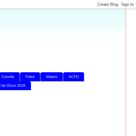
Convite
Fotos
Videos
ACFO
l de Oruro 2026