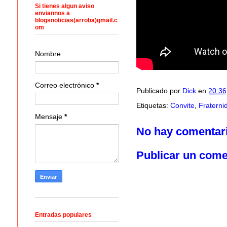
Si tienes algun aviso
enviannos a
blogsnoticias(arroba)gmail.c
om
Nombre
Correo electrónico
*
Publicado por
Dick
en
20:36
Etiquetas:
Convite
,
Fraterni
Mensaje
*
No hay comentar
Publicar un come
Entradas populares