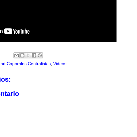
dad Caporales Centralistas
,
Videos
ios:
ntario