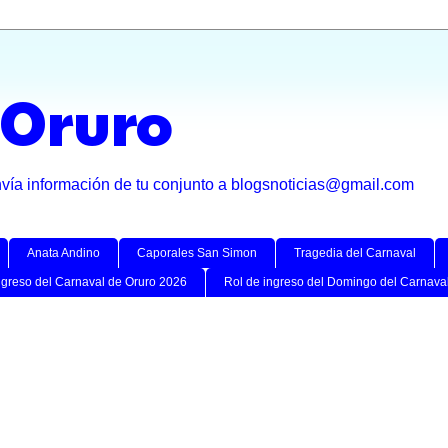
 Oruro
nvía información de tu conjunto a blogsnoticias@gmail.com
Anata Andino
Caporales San Simon
Tragedia del Carnaval
ngreso del Carnaval de Oruro 2026
Rol de ingreso del Domingo del Carnava