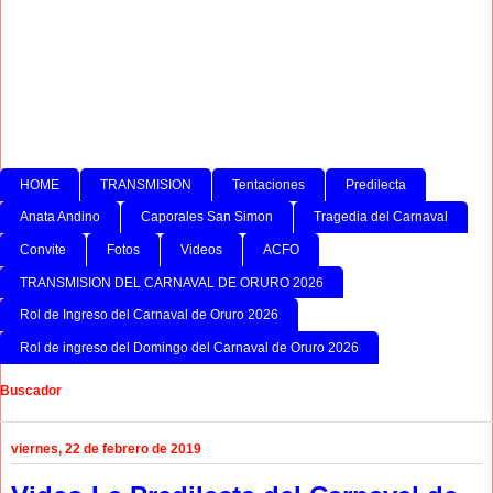
HOME
TRANSMISION
Tentaciones
Predilecta
Anata Andino
Caporales San Simon
Tragedia del Carnaval
Convite
Fotos
Videos
ACFO
TRANSMISION DEL CARNAVAL DE ORURO 2026
Rol de Ingreso del Carnaval de Oruro 2026
Rol de ingreso del Domingo del Carnaval de Oruro 2026
Buscador
viernes, 22 de febrero de 2019