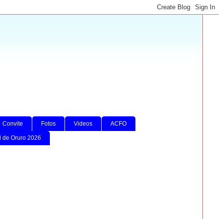
Convite
Fotos
Videos
ACFO
l de Oruro 2026