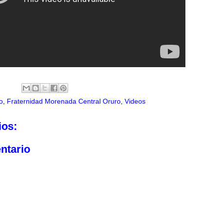
o
,
Fraternidad Morenada Central Oruro
,
Videos
ios:
ntario