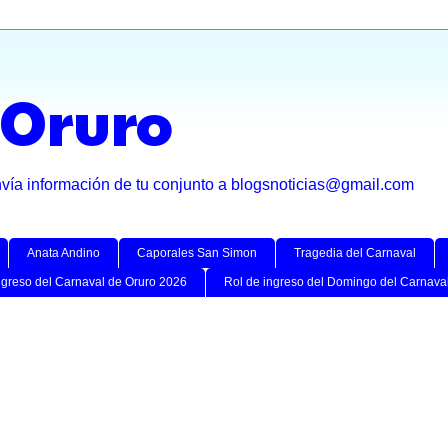
 Oruro
nvía información de tu conjunto a blogsnoticias@gmail.com
Anata Andino
Caporales San Simon
Tragedia del Carnaval
ngreso del Carnaval de Oruro 2026
Rol de ingreso del Domingo del Carnava