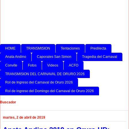
HOME
TRANSMISION
Tentaciones
Predilecta
Anata Andino
Caporales San Simon
Tragedia del Carnaval
Convite
Fotos
Videos
ACFO
TRANSMISION DEL CARNAVAL DE ORURO 2026
Rol de Ingreso del Carnaval de Oruro 2026
Rol de ingreso del Domingo del Carnaval de Oruro 2026
Buscador
martes, 2 de abril de 2019