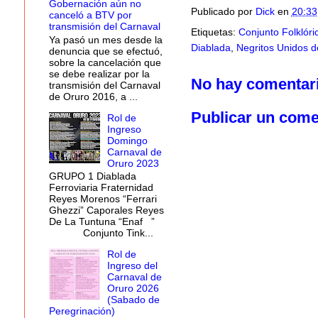
Gobernación aún no
Publicado por
Dick
en
20:33
canceló a BTV por
transmisión del Carnaval
Etiquetas:
Conjunto Folklóri
Ya pasó un mes desde la
Diablada
,
Negritos Unidos 
denuncia que se efectuó,
sobre la cancelación que
se debe realizar por la
No hay comentar
transmisión del Carnaval
de Oruro 2016, a ...
Publicar un come
Rol de
Ingreso
Domingo
Carnaval de
Oruro 2023
GRUPO 1 Diablada
Ferroviaria Fraternidad
Reyes Morenos “Ferrari
Ghezzi” Caporales Reyes
De La Tuntuna “Enaf ”
Conjunto Tink...
Rol de
Ingreso del
Carnaval de
Oruro 2026
(Sabado de
Peregrinación)