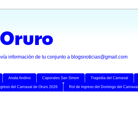
 Oruro
nvía información de tu conjunto a blogsnoticias@gmail.com
Anata Andino
Caporales San Simon
Tragedia del Carnaval
ngreso del Carnaval de Oruro 2026
Rol de ingreso del Domingo del Carnava