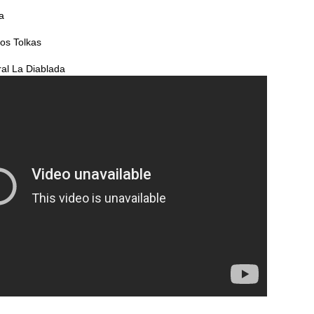
a
Los Tolkas
ral La Diablada