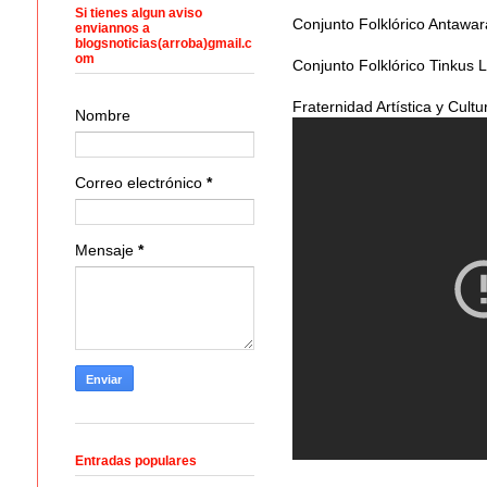
Si tienes algun aviso
Conjunto Folklórico Antawar
enviannos a
blogsnoticias(arroba)gmail.c
om
Conjunto Folklórico Tinkus 
Fraternidad Artística y Cultu
Nombre
Correo electrónico
*
Mensaje
*
Entradas populares