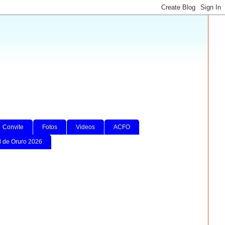
Convite
Fotos
Videos
ACFO
l de Oruro 2026