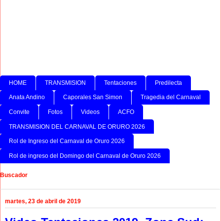
HOME
TRANSMISION
Tentaciones
Predilecta
Anata Andino
Caporales San Simon
Tragedia del Carnaval
Convite
Fotos
Videos
ACFO
TRANSMISION DEL CARNAVAL DE ORURO 2026
Rol de Ingreso del Carnaval de Oruro 2026
Rol de ingreso del Domingo del Carnaval de Oruro 2026
Buscador
martes, 23 de abril de 2019