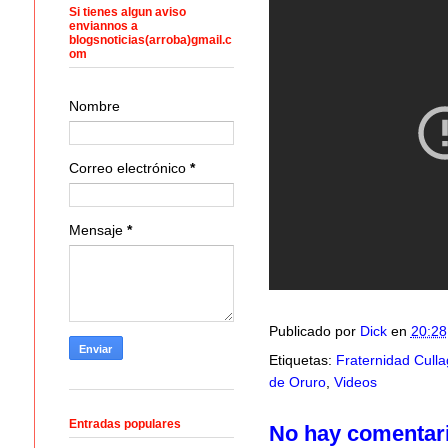
Si tienes algun aviso
enviannos a
blogsnoticias(arroba)gmail.c
om
Nombre
Correo electrónico
*
Mensaje
*
Publicado por
Dick
en
20:28
Etiquetas:
Fraternidad Culla
de Oruro
,
Videos
Entradas populares
No hay comentar