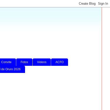
Convite
Fotos
Videos
ACFO
l de Oruro 2026