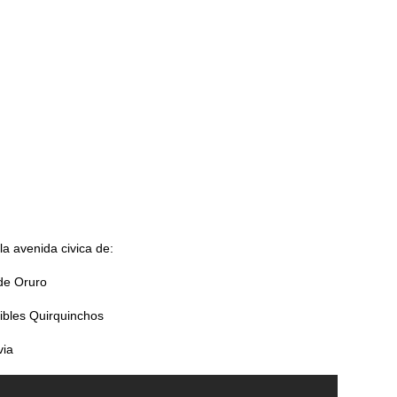
a avenida civica de:
de Oruro
ibles Quirquinchos
via