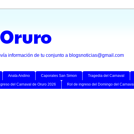
 Oruro
nvía información de tu conjunto a blogsnoticias@gmail.com
Anata Andino
Caporales San Simon
Tragedia del Carnaval
ngreso del Carnaval de Oruro 2026
Rol de ingreso del Domingo del Carnava