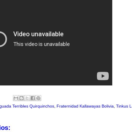
guada Terribles Quirquinchos
,
Fraternidad Kallawayas Bolivia
,
Tinkus L
ios: