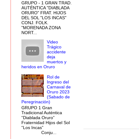
GRUPO - 1 GRAN TRAD.
AUTÉNTICA "DIABLADA
ORURO" FRAT. HIJOS
DEL SOL "LOS INCAS"
CONJ. FOLK.
"MORENADA ZONA
NORT...
Video
Trágico
accidente
deja
muertos y
heridos en Oruro
Rol de
Ingreso del
Carnaval de
Oruro 2023
(Sabado de
Peregrinación)
GRUPO 1 Gran
Tradicional Auténtica
“Diablada Oruro”
Fraternidad Hijos del Sol
“Los Incas”
Conju...