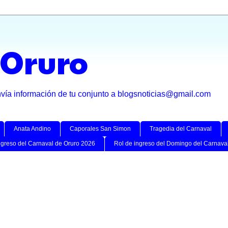
 Oruro
nvía información de tu conjunto a blogsnoticias@gmail.com
Anata Andino
Caporales San Simon
Tragedia del Carnaval
ngreso del Carnaval de Oruro 2026
Rol de ingreso del Domingo del Carnava