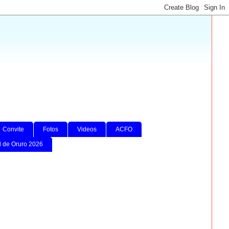
Convite
Fotos
Videos
ACFO
l de Oruro 2026