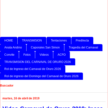
HOME
TRANSMISION
Tentaciones
Predilecta
Anata Andino
Caporales San Simon
Tragedia del Carnaval
Convite
Fotos
Videos
ACFO
TRANSMISION DEL CARNAVAL DE ORURO 2026
Rol de Ingreso del Carnaval de Oruro 2026
Rol de ingreso del Domingo del Carnaval de Oruro 2026
Buscador
martes, 16 de abril de 2019