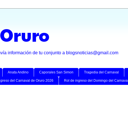
 Oruro
nvía información de tu conjunto a blogsnoticias@gmail.com
Anata Andino
Caporales San Simon
Tragedia del Carnaval
ngreso del Carnaval de Oruro 2026
Rol de ingreso del Domingo del Carnava