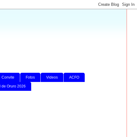
Convite
Fotos
Videos
ACFO
l de Oruro 2026