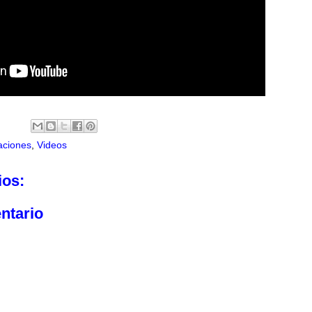
aciones
,
Videos
ios:
ntario