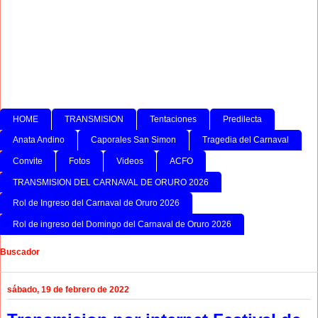
HOME
TRANSMISION
Tentaciones
Predilecta
Anata Andino
Caporales San Simon
Tragedia del Carnaval
Convite
Fotos
Videos
ACFO
TRANSMISION DEL CARNAVAL DE ORURO 2026
Rol de Ingreso del Carnaval de Oruro 2026
Rol de ingreso del Domingo del Carnaval de Oruro 2026
Buscador
sábado, 19 de febrero de 2022