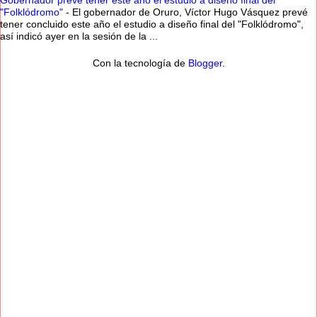
Gobernador prevé tener este año el estudio a diseño final del
"Folklódromo"
-
El gobernador de Oruro, Víctor Hugo Vásquez prevé
tener concluido este año el estudio a diseño final del "Folklódromo",
así indicó ayer en la sesión de la ...
Con la tecnología de
Blogger
.