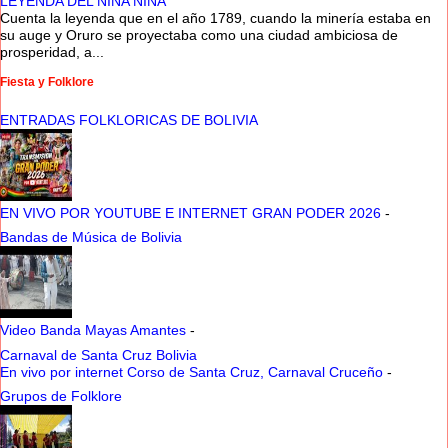
LEYENDA DEL NINA NINA
Cuenta la leyenda que en el año 1789, cuando la minería estaba en
su auge y Oruro se proyectaba como una ciudad ambiciosa de
prosperidad, a...
Fiesta y Folklore
ENTRADAS FOLKLORICAS DE BOLIVIA
EN VIVO POR YOUTUBE E INTERNET GRAN PODER 2026
-
Bandas de Música de Bolivia
Video Banda Mayas Amantes
-
Carnaval de Santa Cruz Bolivia
En vivo por internet Corso de Santa Cruz, Carnaval Cruceño
-
Grupos de Folklore