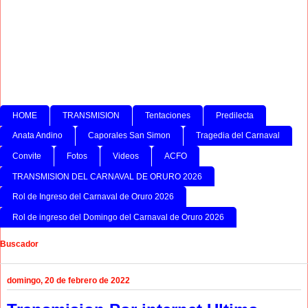
HOME
TRANSMISION
Tentaciones
Predilecta
Anata Andino
Caporales San Simon
Tragedia del Carnaval
Convite
Fotos
Videos
ACFO
TRANSMISION DEL CARNAVAL DE ORURO 2026
Rol de Ingreso del Carnaval de Oruro 2026
Rol de ingreso del Domingo del Carnaval de Oruro 2026
Buscador
domingo, 20 de febrero de 2022