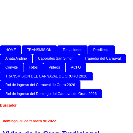
HOME
TRANSMISION
Tentaciones
Predilecta
Anata Andino
Caporales San Simon
Tragedia del Carnaval
Convite
Fotos
Videos
ACFO
TRANSMISION DEL CARNAVAL DE ORURO 2026
Rol de Ingreso del Carnaval de Oruro 2026
Rol de ingreso del Domingo del Carnaval de Oruro 2026
Buscador
domingo, 20 de febrero de 2022