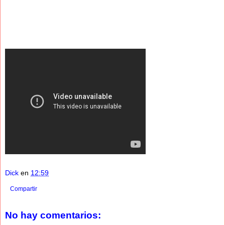
Dick
en
12:59
Compartir
No hay comentarios: