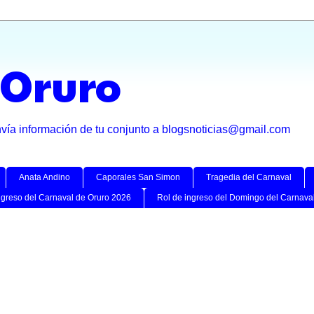
 Oruro
nvía información de tu conjunto a blogsnoticias@gmail.com
Anata Andino
Caporales San Simon
Tragedia del Carnaval
ngreso del Carnaval de Oruro 2026
Rol de ingreso del Domingo del Carnava