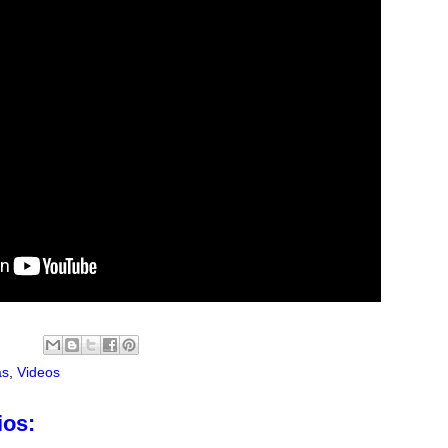
as
,
Videos
ios: