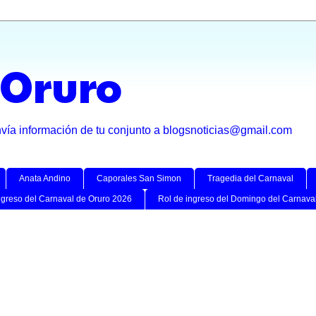
 Oruro
nvía información de tu conjunto a blogsnoticias@gmail.com
Anata Andino
Caporales San Simon
Tragedia del Carnaval
ngreso del Carnaval de Oruro 2026
Rol de ingreso del Domingo del Carnava