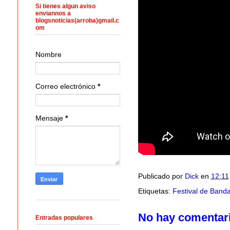
Si tienes algun aviso
enviannos a
blogsnoticias(arroba)gmail.c
om
Nombre
Correo electrónico
*
Mensaje
*
Publicado por
Dick
en
12:11
Etiquetas:
Festival de Band
No hay comentar
Entradas populares