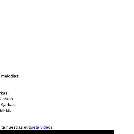
s melodias:
rkas.
Kjarkas.
 Kjarkas.
arkas.
sita nuestras
etiqueta videos