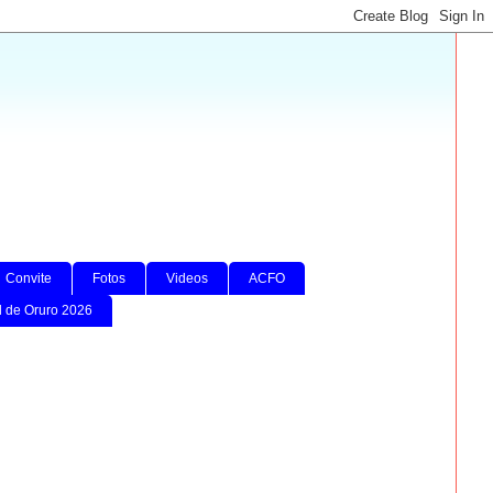
Convite
Fotos
Videos
ACFO
l de Oruro 2026