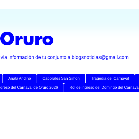
 Oruro
nvía información de tu conjunto a blogsnoticias@gmail.com
Anata Andino
Caporales San Simon
Tragedia del Carnaval
ngreso del Carnaval de Oruro 2026
Rol de ingreso del Domingo del Carnava