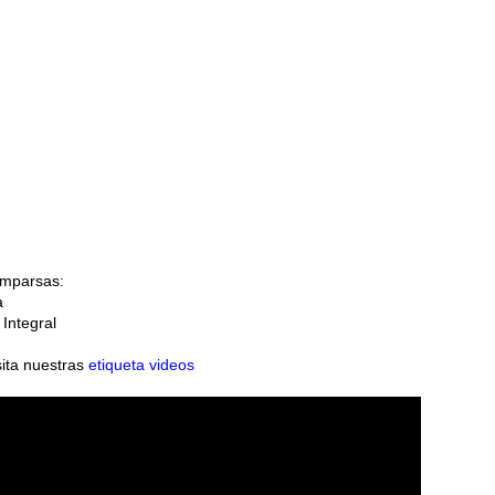
omparsas:
a
Integral
sita nuestras
etiqueta videos