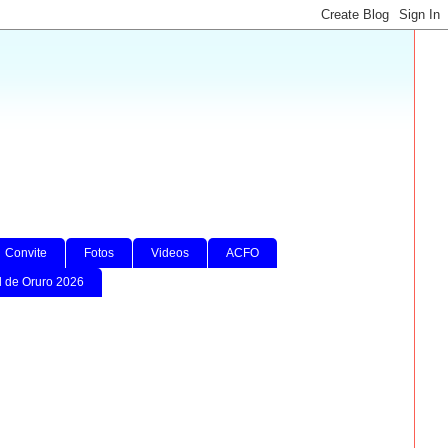
Convite
Fotos
Videos
ACFO
l de Oruro 2026