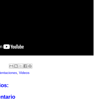
Tentaciones
,
Videos
ios:
ntario